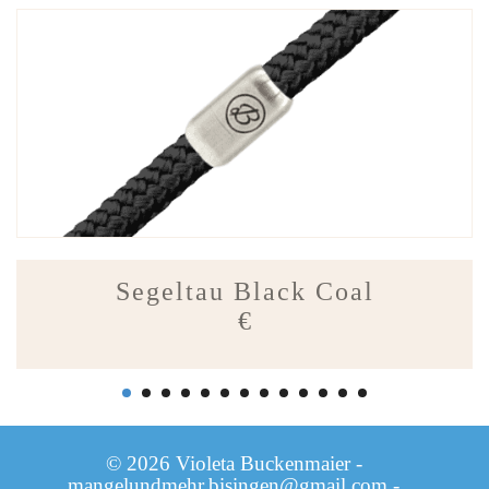
Segeltau Black Coal
€
© 2026 Violeta Buckenmaier -
mangelundmehr.bisingen@gmail.com
-